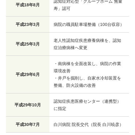
認知症対応型「グループホーム 無量
平成18年8月
寿」認可
平成23年3月
病院の職員駐車場整備（100台収容）
老人性認知症疾患療養病棟を、認知
平成25年3月
症治療病棟へ変更
・南病棟を全面改装し、病院の作業
環境改善
平成29年6月
・井戸を掘削し、自家水冷却装置を
整備、防火設備の改善
認知症疾患医療センター（連携型）
平成29年10月
に指定
平成30年7月
白川病院 院長交代（院長 白川暁彦）