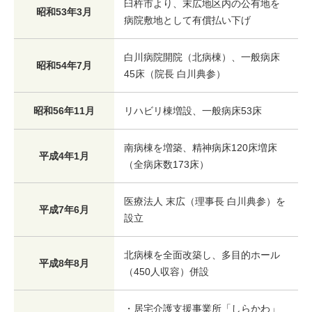
臼杵市より、末広地区内の公有地を
昭和53年3月
病院敷地として有償払い下げ
白川病院開院（北病棟）、一般病床
昭和54年7月
45床（院長 白川典参）
昭和56年11月
リハビリ棟増設、一般病床53床
南病棟を増築、精神病床120床増床
平成4年1月
（全病床数173床）
医療法人 末広（理事長 白川典参）を
平成7年6月
設立
北病棟を全面改築し、多目的ホール
平成8年8月
（450人収容）併設
・居宅介護支援事業所「しらかわ」