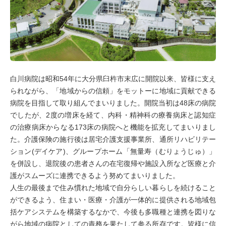
白川病院は昭和54年に大分県臼杵市末広に開院以来、皆様に支え
られながら、「地域からの信頼」をモットーに地域に貢献できる
病院を目指して取り組んでまいりました。開院当初は48床の病院
でしたが、2度の増床を経て、内科・精神科の療養病床と認知症
の治療病床からなる173床の病院へと機能を拡充してまいりまし
た。介護保険の施行後は居宅介護支援事業所、通所リハビリテー
ション(デイケア)、グループホーム「無量寿（むりょうじゅ）」
を併設し、退院後の患者さんの在宅復帰や施設入所など医療と介
護がスムーズに連携できるよう努めてまいりました。
人生の最後まで住み慣れた地域で自分らしい暮らしを続けること
ができるよう、住まい・医療・介護が一体的に提供される地域包
括ケアシステムを構築するなかで、今後も多職種と連携を図りな
がら地域の病院としての責務を果たして参る所存です。皆様に信