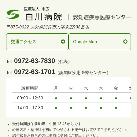
〒875-0022 大分県臼杵市大字末広938番地
交通アクセス
Google Map
0972-63-7830
Tel.
（代表）
0972-63-1701
Tel.
（認知症疾患医療センター）
診療時間
月
火
水
木
金
土
09:00 - 12:30
●
●
●
●
●
●
14:00 - 17:30
●
●
●
●
●
-
受付時間は午前8:45、午後 13:45からです。
心療内科・精神科を初めて受診される場合はお電話でご予約ください。
紹介状をお持ちの方は事前に受付にご提出ください。