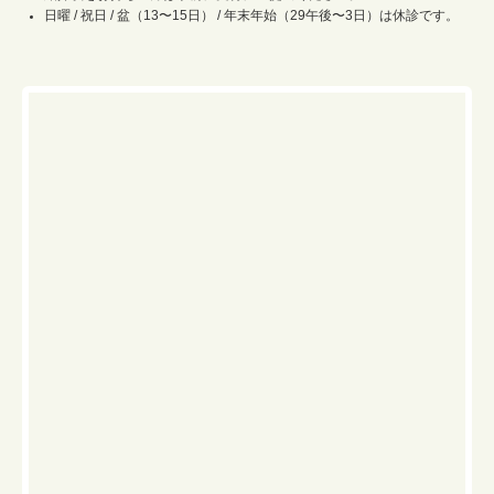
日曜 / 祝日 / 盆（13〜15日） / 年末年始（29午後〜3日）は休診です。