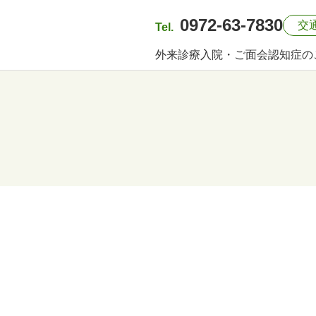
0972-63-7830
交
Tel.
外来診療
入院・ご面会
認知症の